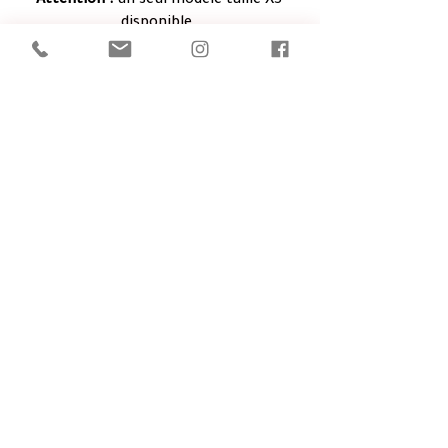
Attention :
un seul modèle taille XS
disponible.
T-SHIRT MAGICIEN :
Tshirts en sérigraphie, édition
limitée, coupe ajustée.
En vente au shop :
25.-
Tailles et couleurs dans la limite des
stocks disponibles.